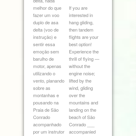
delta, nada
melhor do que
If you are
fazer um voo
interested in
duplo de asa
hang gliding,
delta (voo de
then tandem
instrução) e
flights are your
sentir essa
best option!
emoção sem
Experience the
barulho de
thrill of flying —
motor, apenas
without the
utilizando o
engine noise;
vento, planando
lifted by the
sobre as
wind, gliding
montanhas e
over the
pousando na
mountains and
Praia de São
landing on the
Conrado
beach of São
acompanhado
Conrado ___
por um instrutor
accompanied