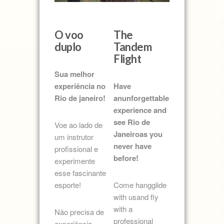
O voo
The
duplo
Tandem
Flight
Sua melhor
experiência no
Have
Rio de janeiro!
anunforgettable
experience and
see Rio de
Voe ao lado de
Janeiroas you
um instrutor
never have
profissional e
before!
experimente
esse fascinante
esporte!
Come hangglide
with usand fly
with a
Não precisa de
professional
experiência