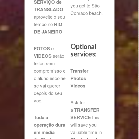
SERVIÇO de
you get to São
TRANSLADO
Conrado beach.
aproveite o seu
tempo no
RIO
DE JANEIRO
.
Optional
FOTOS e
services:
VIDEOS
serão
feitos sem
compromisso e
Transfer
o aluno escolhe
Photos
se vai querer
Videos
depois do seu
voo.
Ask for
a
TRANSFER
Toda a
SERVICE
this
operação dura
will save you
em média
valuable time in