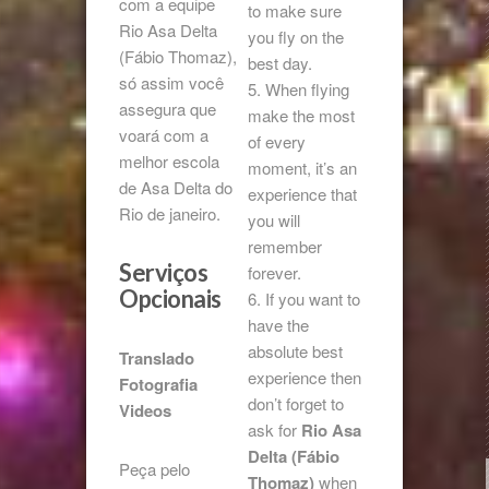
com a equipe
to make sure
Rio Asa Delta
you fly on the
(Fábio Thomaz),
best day.
só assim você
5. When flying
assegura que
make the most
voará com a
of every
melhor escola
moment, it’s an
de Asa Delta do
experience that
Rio de janeiro.
you will
remember
Serviços
forever.
Opcionais
6. If you want to
have the
absolute best
Translado
experience then
Fotografia
don’t forget to
Videos
ask for
Rio Asa
Delta (Fábio
Peça pelo
Thomaz)
when