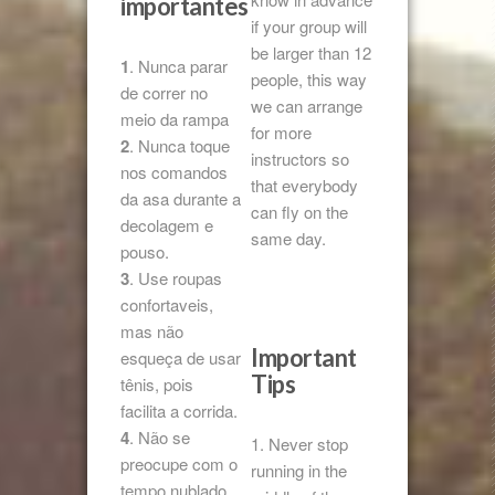
importantes
if your group will
be larger than 12
1
. Nunca parar
people, this way
de correr no
we can arrange
meio da rampa
for more
2
. Nunca toque
instructors so
nos comandos
that everybody
da asa durante a
can fly on the
decolagem e
same day.
pouso.
3
. Use roupas
confortaveis,
mas não
Important
esqueça de usar
Tips
tênis, pois
facilita a corrida.
4
. Não se
1. Never stop
preocupe com o
running in the
tempo nublado.