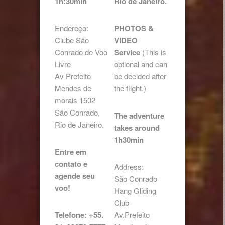
1h:30min
Rio de Janeiro.
Endereço:
PHOTOS &
Clube São
VIDEO
Conrado de Voo
Service
(This is
Livre
optional and can
Av Prefeito
be decided after
Mendes de
the flight.)
morais 1502
São Conrado,
The adventure
Rio de Janeiro.
takes around
1h30min
Entre em
contato e
Address:
agende seu
São Conrado
voo!
Hang Gliding
Club
Telefone: +55.
Av.Prefeito