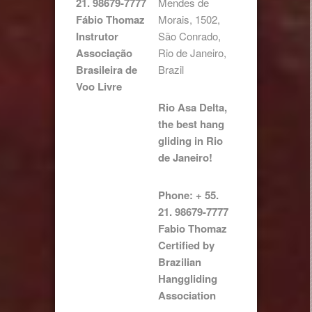
21. 98679-7777
Mendes de
Fábio Thomaz
Morais, 1502,
Instrutor
São Conrado,
Associação
Rio de Janeiro,
Brasileira de
Brazil
Voo Livre
Rio Asa Delta,
the best hang
gliding in Rio
de Janeiro!
Phone: + 55.
21. 98679-7777
Fabio Thomaz
Certified by
Brazilian
Hanggliding
Association