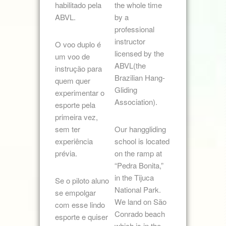
habilitado pela
the whole time
ABVL.
by a
professional
instructor
O voo duplo é
licensed by the
um voo de
ABVL(the
instrução para
Brazilian Hang-
quem quer
Gliding
experimentar o
Association).
esporte pela
primeira vez,
sem ter
Our hanggliding
experiência
school is located
prévia.
on the ramp at
“Pedra Bonita,”
in the Tijuca
Se o piloto aluno
National Park.
se empolgar
We land on São
com esse lindo
Conrado beach
esporte e quiser
which is in the