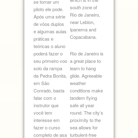
se tornar um
south zone of
piloto ele pode.
Rio de Janeiro,
Após uma série
near Leblon,
de vôos duplos
Ipanema and
e algumas aulas
Copacabana.
práticas e
teóricas o aluno
poderá fazer o
Rio de Janeiro is
seu primeiro voo
a great place to
solo da rampa
learn to hang
da Pedra Bonita,
glide. Agreeable
em São
weather
Conrado, basta
conditions make
falar com o
tandem flying
instrutor que
safe all year
você tem
round. The city’s
interesse em
proximity to the
fazer o curso
sea allows for
completo de asa
turbulent-free