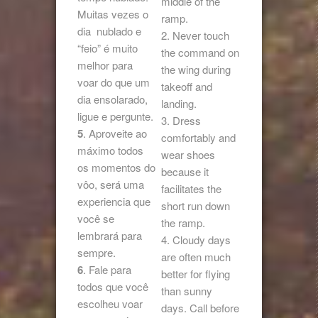
middle of the
Muitas vezes o
ramp.
dia nublado e
2. Never touch
“feio” é muito
the command on
melhor para
the wing during
voar do que um
takeoff and
dia ensolarado,
landing.
ligue e pergunte.
3. Dress
5
. Aproveite ao
comfortably and
máximo todos
wear shoes
os momentos do
because it
vôo, será uma
facilitates the
experiencia que
short run down
você se
the ramp.
lembrará para
4. Cloudy days
sempre.
are often much
6
. Fale para
better for flying
todos que você
than sunny
escolheu voar
days. Call before