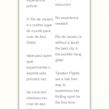
instructor!
prévia!
No experience
O Rio de Janeiro
needed!
é o melhor lugar
do mundo para
voar de Asa
Rio de Janeiro is
Delta!
without a doubt
the best city in
the worldto hang
Ideal para quem
glide!
quer
experimentar o
esporte pela
Tandem Flights
primeira vez.
are a risk free
way to
experience this
Se você tem
thrilling sport for
interesse em
the first time.
voar de asa