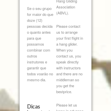
Hang Gliding
Association
Se o seu grupo
(ABVL).
for maior do que
doze (12)
pessoas decida
Please contact
o quanto antes
us to arrange
para que
your first flight in
possamos
a hang glider.
combinar com
When you
outros
contact us, you
instrutores e
speak directly
garantir que
with instructors
todos voarão no
and there are no
mesmo dia.
middleman so
you get the
bestprice.
Please let us
Dicas
know in advance